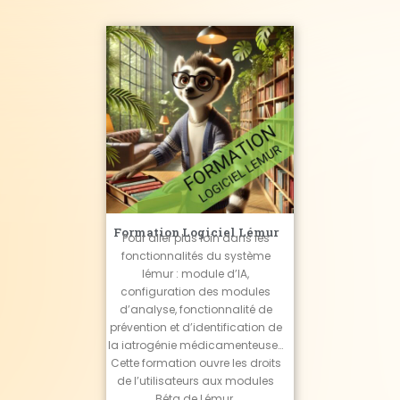
Formation Logiciel Lémur
Pour aller plus loin dans les
fonctionnalités du système
lémur : module d’IA,
configuration des modules
d’analyse, fonctionnalité de
prévention et d’identification de
la iatrogénie médicamenteuse…
Cette formation ouvre les droits
de l’utilisateurs aux modules
Béta de Lémur.