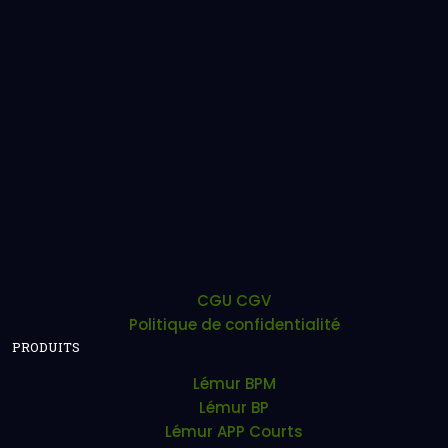
Home
Officines
Hôpitaux / Cliniques
Groupements
Organismes publics
Investisseurs
Actualités
LemurIA
Partenaires
Contact
A propos
CGU CGV
Politique de confidentialité
PRODUITS
Lémur BPM
Lémur BP
Lémur APP Courts