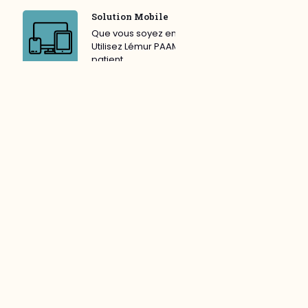
Solution Mobile
Que vous soyez en EHPAD, à son domicile...
Utilisez Lémur PAAM là où se trouve votre
patient.
Rapport Pertinent
Pratique pour le patient, approfondi pour le
médecin, ou, complet pour l'assurance
maladie.
Données Sécurisées
Chez Lémur Innovation, les données
patients sont intégralement anonymisées.
Gain de temps
Concentrez vous sur votre patient, suivez le
guide et Lémur PAAM s'occupe du reste.
Ville-Hôpital