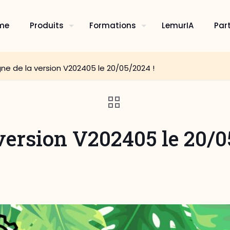
me
Produits
Formations
LemurIA
Par
gne de la version V202405 le 20/05/2024 !
 version V202405 le 20/0