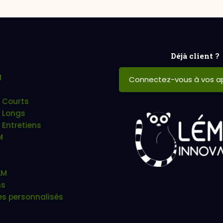
Déjà client ?
M
Connectez-vous à vos ap
 Courts
 Longs
 Entretiens
M
AM
ns
es personnalisés