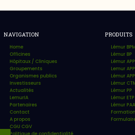
NAVIGATION
PRODUITS
Home
Lémur BP
Officines
Lémur BP
Hôpitaux / Cliniques
Lémur APP
Groupements
Lemur APP
Organismes publics
Lémur APP
Investisseurs
Lémur CT
Actualités
Lémur PP
LemurIA
Lémur ETP
Partenaires
Lémur PA
Contact
Formatio
A propos
Formulair
CGU CGV
Politique de confidentialité