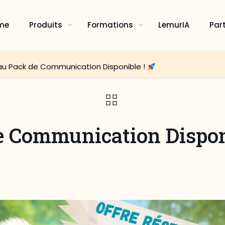
me
Produits
Formations
LemurIA
Par
u Pack de Communication Disponible !
 Communication Dispon