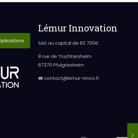
Lémur Innovation
plications
SAS au capital de 83 700€
8 rue de Truchtersheim
67370 Pfulgriesheim
contact@lemur-innov.fr