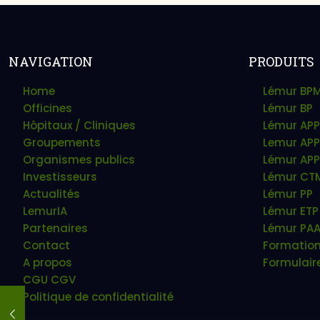
NAVIGATION
PRODUITS
Home
Lémur BP
Officines
Lémur BP
Hôpitaux / Cliniques
Lémur APP
Groupements
Lemur APP
Organismes publics
Lémur APP
Investisseurs
Lémur CT
Actualités
Lémur PP
LemurIA
Lémur ETP
Partenaires
Lémur PA
Contact
Formatio
A propos
Formulair
CGU CGV
Politique de confidentialité