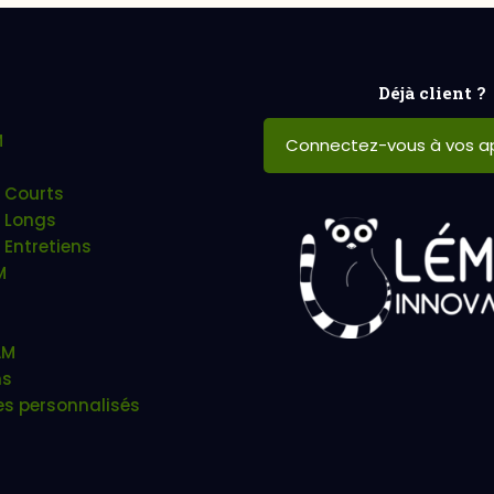
Déjà client ?
M
Connectez-vous à vos ap
 Courts
 Longs
 Entretiens
M
AM
ns
es personnalisés