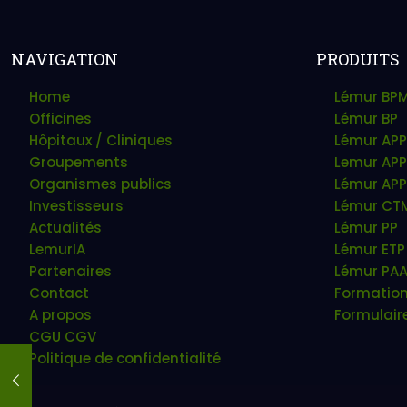
NAVIGATION
PRODUITS
Home
Lémur BP
Officines
Lémur BP
Hôpitaux / Cliniques
Lémur APP
Groupements
Lemur APP
Organismes publics
Lémur APP
Investisseurs
Lémur CT
Actualités
Lémur PP
LemurIA
Lémur ETP
Partenaires
Lémur PA
Contact
Formatio
A propos
Formulair
CGU CGV
Politique de confidentialité