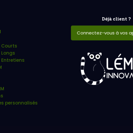
Déjà client ?
M
Connectez-vous à vos ap
 Courts
 Longs
 Entretiens
M
AM
ns
es personnalisés