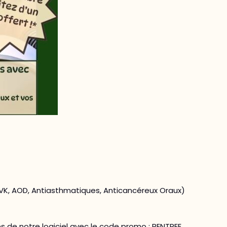
VK, AOD, Antiasthmatiques, Anticancéreux Oraux)
s de notre logiciel avec le code promo : RENTREE