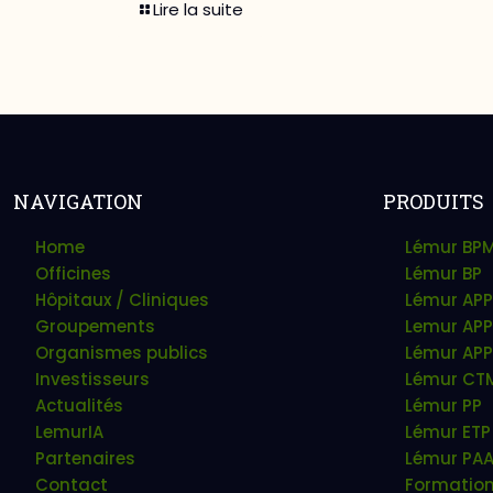
Lire la suite
NAVIGATION
PRODUITS
Home
Lémur BP
Officines
Lémur BP
Hôpitaux / Cliniques
Lémur APP
Groupements
Lemur APP
Organismes publics
Lémur APP
Investisseurs
Lémur CT
Actualités
Lémur PP
LemurIA
Lémur ETP
Partenaires
Lémur PA
Contact
Formatio