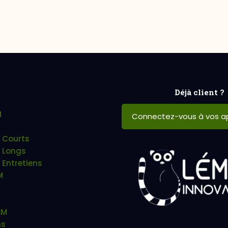
Déjà client ?
M
Connectez-vous à vos ap
 Courts
 Longs
 Entretiens
M
AM
ns