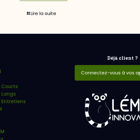
Lire la suite
Déjà client ?
M
Connectez-vous à vos ap
 Courts
 Longs
 Entretiens
M
AM
ns