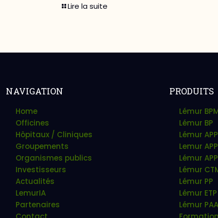
Lire la suite
NAVIGATION
PRODUITS
Home
Lémur BP
Officines
Lémur BP
Hôpitaux / Cliniques
Lémur APP
Groupements
Lemur APP
Organismes publics
Lémur APP
Investisseurs
Lémur CT
Actualités
Lémur PP
LemurIA
Lémur ETP
Partenaires
Lémur PA
Contact
Formatio