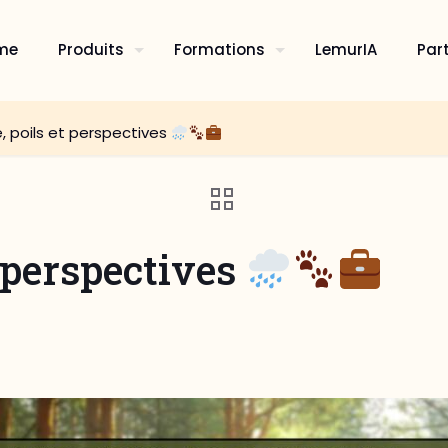
me
Produits
Formations
LemurIA
Par
e, poils et perspectives
t perspectives