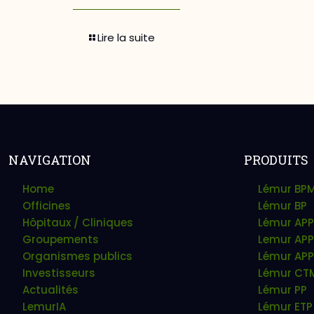
Lire la suite
NAVIGATION
PRODUITS
Home
Lémur BP
Officines
Lémur BP
Hôpitaux / Cliniques
Lémur APP
Groupements
Lemur APP
Organismes publics
Lémur APP
Investisseurs
Lémur CT
Actualités
Lémur PP
LemurIA
Lémur ETP