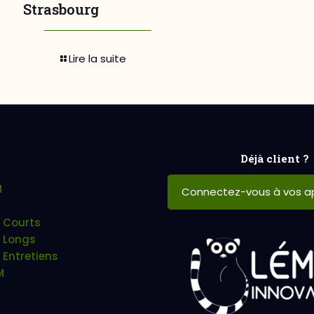
Strasbourg
Lire la suite
Déjà client ?
M
Connectez-vous à vos ap
 Courts
 Longs
 Entretiens
M