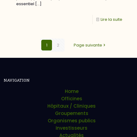
essentiel
[…]
Lire la suite
1
2
Page suivante
NAVIGATION
Home
Officines
Hôpitaux / Cliniques
Groupements
Organismes publics
Investisseurs
Actualités