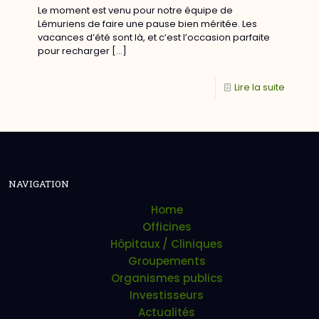
Le moment est venu pour notre équipe de
Lémuriens de faire une pause bien méritée. Les
vacances d’été sont là, et c’est l’occasion parfaite
pour recharger
[…]
Lire la suite
NAVIGATION
Home
Officines
Hôpitaux / Cliniques
Groupements
Organismes publics
Investisseurs
Actualités