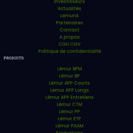
Investisseurs
Actualités
LemurIA
Partenaires
Contact
A propos
CGU CGV
Politique de confidentialité
PRODUITS
Lémur BPM
Lémur BP
Lémur APP Courts
Lemur APP Longs
Lémur APP Entretiens
Lémur CTM
Lémur PP
Lémur ETP
Lémur PAAM
Formations