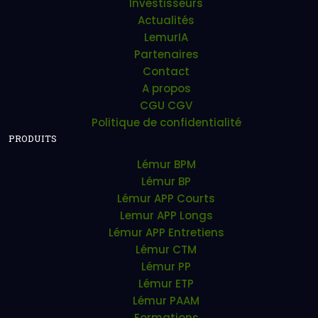
Investisseurs
Actualités
LemurIA
Partenaires
Contact
A propos
CGU CGV
Politique de confidentialité
PRODUITS
Lémur BPM
Lémur BP
Lémur APP Courts
Lemur APP Longs
Lémur APP Entretiens
Lémur CTM
Lémur PP
Lémur ETP
Lémur PAAM
Formations