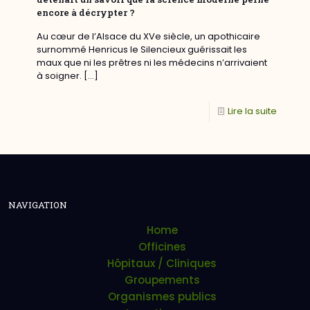
encore à décrypter ?
Au cœur de l’Alsace du XVe siècle, un apothicaire
surnommé Henricus le Silencieux guérissait les
maux que ni les prêtres ni les médecins n’arrivaient
à soigner.
[…]
Lire la suite
NAVIGATION
Home
Officines
Hôpitaux / Cliniques
Groupements
Organismes publics