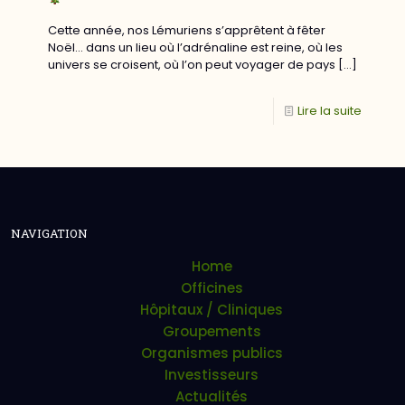
Cette année, nos Lémuriens s’apprêtent à fêter
Noël… dans un lieu où l’adrénaline est reine, où les
univers se croisent, où l’on peut voyager de pays
[…]
Lire la suite
NAVIGATION
Home
Officines
Hôpitaux / Cliniques
Groupements
Organismes publics
Investisseurs
Actualités