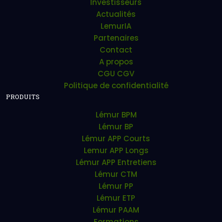
Investisseurs
Actualités
LemurIA
Partenaires
Contact
A propos
CGU CGV
Politique de confidentialité
PRODUITS
Lémur BPM
Lémur BP
Lémur APP Courts
Lemur APP Longs
Lémur APP Entretiens
Lémur CTM
Lémur PP
Lémur ETP
Lémur PAAM
Formations