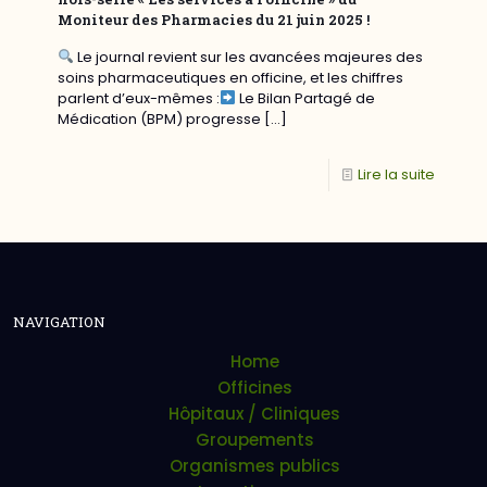
Moniteur des Pharmacies du 21 juin 2025 !
Le journal revient sur les avancées majeures des
soins pharmaceutiques en officine, et les chiffres
parlent d’eux-mêmes :
Le Bilan Partagé de
Médication (BPM) progresse
[…]
Lire la suite
NAVIGATION
Home
Officines
Hôpitaux / Cliniques
Groupements
Organismes publics