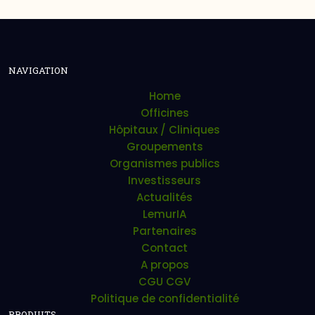
NAVIGATION
Home
Officines
Hôpitaux / Cliniques
Groupements
Organismes publics
Investisseurs
Actualités
LemurIA
Partenaires
Contact
A propos
CGU CGV
Politique de confidentialité
PRODUITS