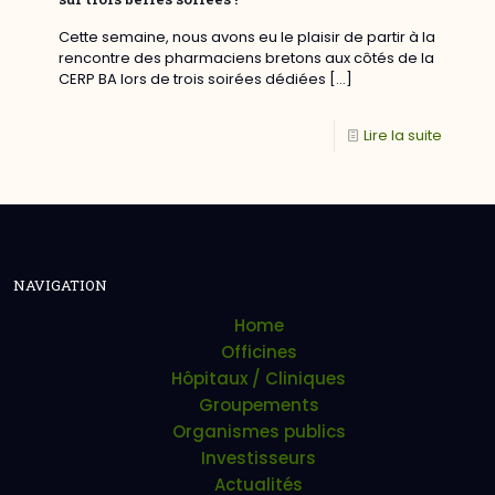
Cette semaine, nous avons eu le plaisir de partir à la
rencontre des pharmaciens bretons aux côtés de la
CERP BA lors de trois soirées dédiées
[…]
Lire la suite
NAVIGATION
Home
Officines
Hôpitaux / Cliniques
Groupements
Organismes publics
Investisseurs
Actualités