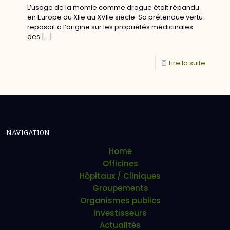
L’usage de la momie comme drogue était répandu
en Europe du XIIe au XVIIe siècle. Sa prétendue vertu
reposait à l’origine sur les propriétés médicinales
des
[…]
Lire la suite
NAVIGATION
Home
Officines
Hôpitaux / Cliniques
Groupements
Organismes publics
Investisseurs
Actualités