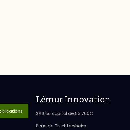
Lémur Innovation
plications
SAS au capital de 83 700€
8 rue de Truchtersheim