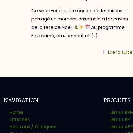
Ce week-end, notre équipe de lémuriens a
partagé un moment ensemble à l’occasion
de la fête de Noël.
Au programme :
En résumé, amusement et
[…]
Lire la suite
NAVIGATION
PRODUITS
Home
Lémur BP
Officines
Lémur BP
Hôpitaux / Cliniques
Lémur APP