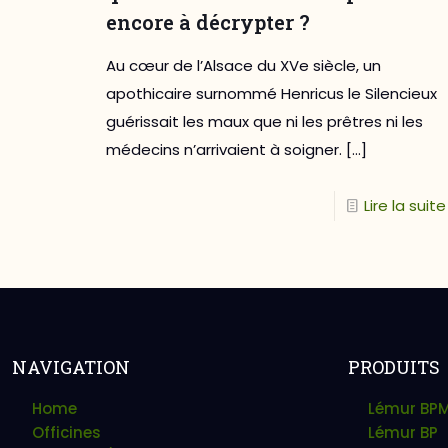
encore à décrypter ?
Au cœur de l’Alsace du XVe siècle, un
apothicaire surnommé Henricus le Silencieux
guérissait les maux que ni les prêtres ni les
médecins n’arrivaient à soigner.
[…]
Lire la suite
NAVIGATION
PRODUITS
Home
Lémur BP
Officines
Lémur BP