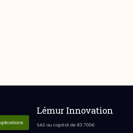
Lémur Innovation
plications
SAS au capital de 83 700€