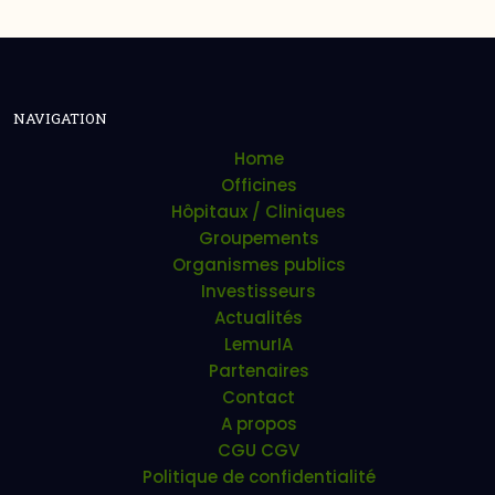
NAVIGATION
Home
Officines
Hôpitaux / Cliniques
Groupements
Organismes publics
Investisseurs
Actualités
LemurIA
Partenaires
Contact
A propos
CGU CGV
Politique de confidentialité