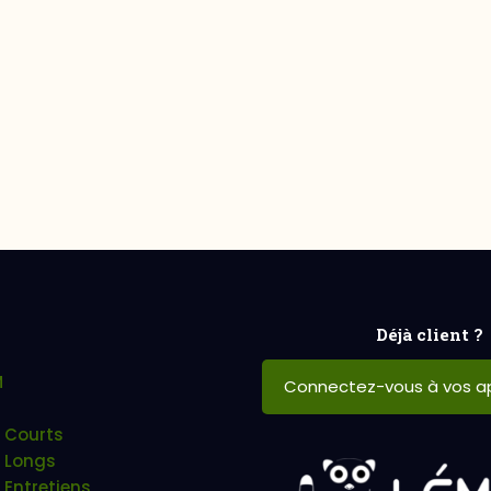
Déjà client ?
M
Connectez-vous à vos ap
 Courts
 Longs
 Entretiens