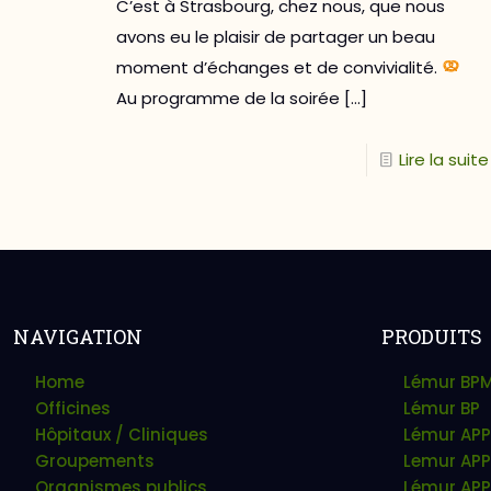
C’est à Strasbourg, chez nous, que nous
avons eu le plaisir de partager un beau
moment d’échanges et de convivialité.
Au programme de la soirée
[…]
Lire la suite
NAVIGATION
PRODUITS
Home
Lémur BP
Officines
Lémur BP
Hôpitaux / Cliniques
Lémur APP
Groupements
Lemur APP
Organismes publics
Lémur APP