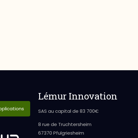
Lémur Innovation
plications
SAS au capital de 83 700€
8 rue de Truchtersheim
67370 Pfulgriesheim