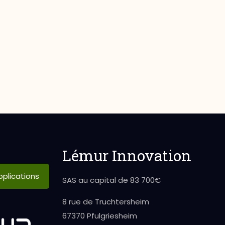
Lémur Innovation
plications
SAS au capital de 83 700€
8 rue de Truchtersheim
67370 Pfulgriesheim