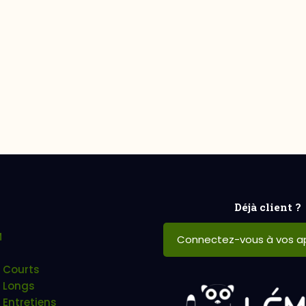
Déjà client ?
M
Connectez-vous à vos ap
 Courts
 Longs
 Entretiens