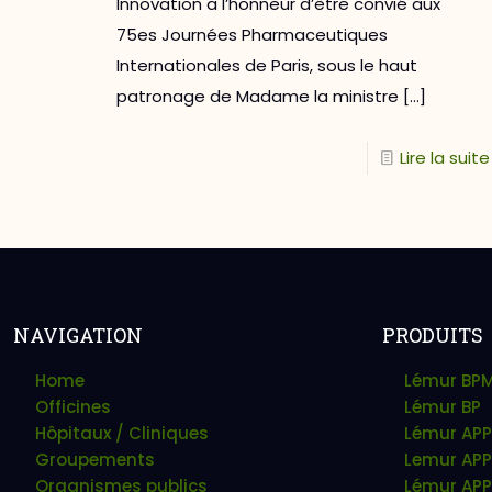
Innovation a l’honneur d’être convié aux
75es Journées Pharmaceutiques
Internationales de Paris, sous le haut
patronage de Madame la ministre
[…]
Lire la suite
NAVIGATION
PRODUITS
Home
Lémur BP
Officines
Lémur BP
Hôpitaux / Cliniques
Lémur APP
Groupements
Lemur APP
Organismes publics
Lémur APP