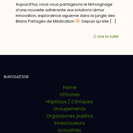
Aujourd’hui, nous vous partageons le témoignage
d’une nouvelle adhérente aux solutions Lémur
Innovation, exploratrice aguerrie dans la jungle des
Bilans Partagés de Médication
. Depuis qu’elle
[…]
Lire la suite
NAVIGATION
Home
Officines
Hôpitaux / Cliniques
Groupements
Organismes publics
Investisseurs
Actualités