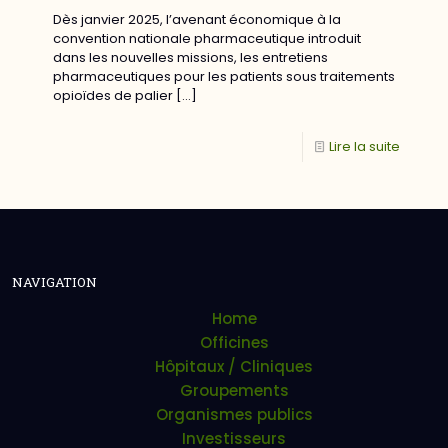
Dès janvier 2025, l’avenant économique à la
convention nationale pharmaceutique introduit
dans les nouvelles missions, les entretiens
pharmaceutiques pour les patients sous traitements
opioïdes de palier
[…]
Lire la suite
NAVIGATION
Home
Officines
Hôpitaux / Cliniques
Groupements
Organismes publics
Investisseurs